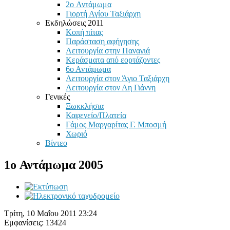
2o Αντάμωμα
Γιορτή Αγίου Ταξιάρχη
Εκδηλώσεις 2011
Κοπή πίτας
Παράσταση αφήγησης
Λειτουργία στην Παναγιά
Κεράσματα από εορτάζοντες
6ο Αντάμωμα
Λειτουργία στον Άγιο Ταξιάρχη
Λειτουργία στον Αη Γιάννη
Γενικές
Ξωκκλήσια
Καφενείο/Πλατεία
Γάμος Μαργαρίτας Γ. Μποσμή
Χωριό
Βίντεο
1o Αντάμωμα 2005
Τρίτη, 10 Μαΐου 2011 23:24
Εμφανίσεις: 13424